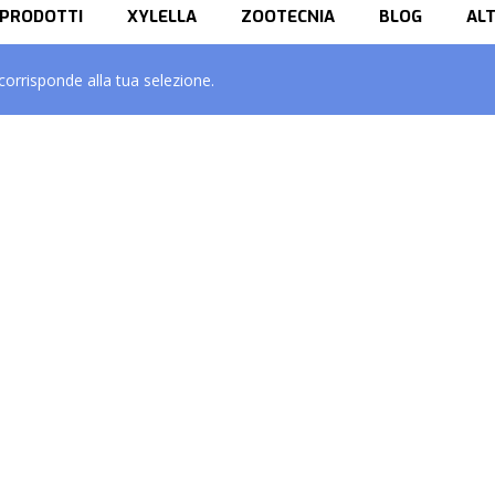
PRODOTTI
XYLELLA
ZOOTECNIA
BLOG
AL
orrisponde alla tua selezione.