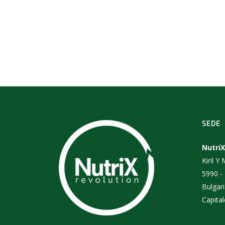
SEDE
NutriX
Kiril Y
5990 -
Bulgar
Capital