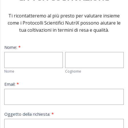
Ti ricontatteremo al più presto per valutare insieme
come i Protocolli Scientifici NutriX possono aiutare le
tua coltivazioni in termini di resa e qualità.
Se
Nome:
*
sei
Nome
Cognome
un
essere
Nome
Cognome
umano,
lascia
Email:
*
questo
campo
vuoto.
Oggetto della richiesta:
*