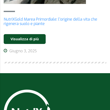
NutriXGold Marea Primordiale: l’origine della vita che
rigenera suolo e piante
Visualizza di più
Giugno 3, 2025