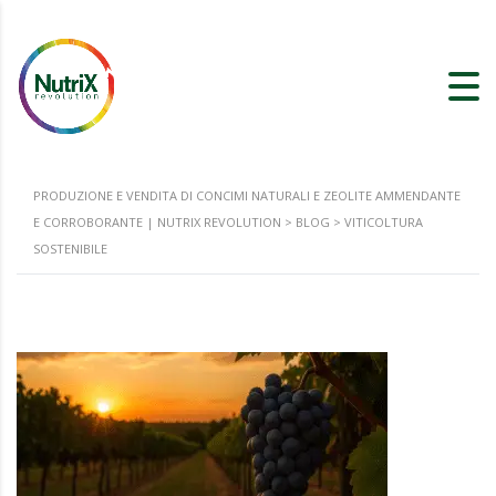
PRODUZIONE E VENDITA DI CONCIMI NATURALI E ZEOLITE AMMENDANTE
E CORROBORANTE | NUTRIX REVOLUTION
>
BLOG
>
VITICOLTURA
SOSTENIBILE