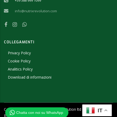
+39 388 999 1099
info@nutrixrevolution.com
COLLEGAMENTI
Privacy Policy
Cookie Policy
Analitics Policy
Download di informazioni
Copyright ©
2026
- 2019 NutriX Revolution ltd - P.IVA
IT
Chatta con noi su WhatsApp
BG205457656