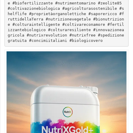
e #biofertilizzante #nutrimentomarino #zeolite85 
#coltivazionebiologica #agricolturasostenibile #s
helflife #proprietàorganolettiche #saporericco #f
ruttidellaTerra #nutrizionevegetale #bionutrizion
e #colturaintelligente #coltivareconamore #fertil
izzantebiologico #colturaresiliente #innovazionea
gricola #nutrixrevolution #nutrixfree #spedizione