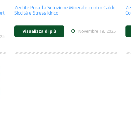
Zeolite Pura: la Soluzione Minerale contro Caldo,
Ze
art
Siccità e Stress Idrico
Co
Novembre 18, 2025
Visualizza di più
025