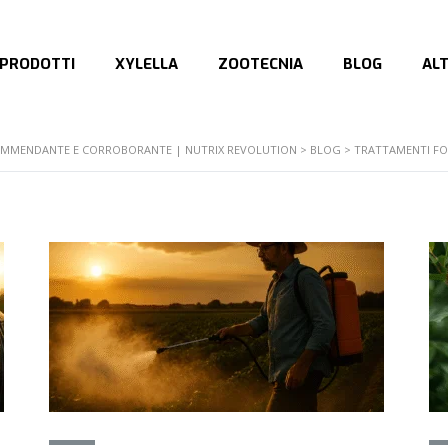
PRODOTTI
XYLELLA
ZOOTECNIA
BLOG
AL
E AMMENDANTE E CORROBORANTE | NUTRIX REVOLUTION
>
BLOG
>
TRATTAMENTI FO