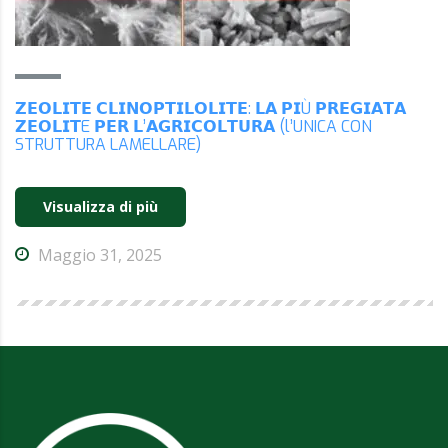
𝗭𝗘𝗢𝗟𝗜𝗧𝗘 𝗖𝗟𝗜𝗡𝗢𝗣𝗧𝗜𝗟𝗢𝗟𝗜𝗧𝗘: 𝗟𝗔 𝗣𝗜Ù 𝗣𝗥𝗘𝗚𝗜𝗔𝗧𝗔
𝗭𝗘𝗢𝗟𝗜𝗧E 𝗣𝗘𝗥 𝗟’𝗔𝗚𝗥𝗜𝗖𝗢𝗟𝗧𝗨𝗥𝗔 (l’UNICA CON
STRUTTURA LAMELLARE)
Visualizza di più
Maggio 31, 2025