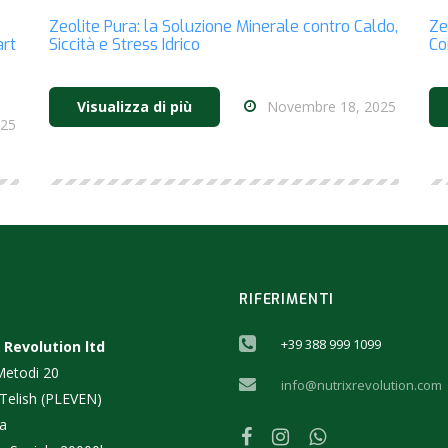
Zeolite Pura: la Soluzione Minerale contro Caldo,
Ze
art
Siccità e Stress Idrico
Co
Novembre 18, 2025
Visualizza di più
025
RIFERIMENTI
+39 388 999 1099
 Revolution ltd
 Metodi 20
info@nutrixrevolution.com
 Telish (PLEVEN)
ia