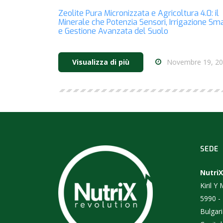
Zeolite Pura Micronizzata e Agricoltura 4.0: il
Minerale che Potenzia Sensori, Irrigazione Sm
e Gestione Avanzata del Suolo
Novembre 19, 2
Visualizza di più
SEDE
NutriX
Kiril Y
5990 -
Bulgar